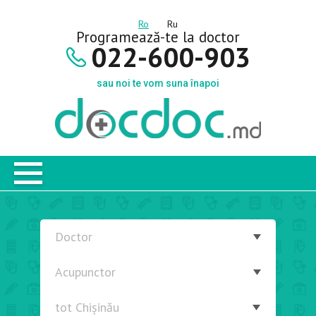
Ro
Ru
Programează-te la doctor
022-600-903
sau noi te vom suna înapoi