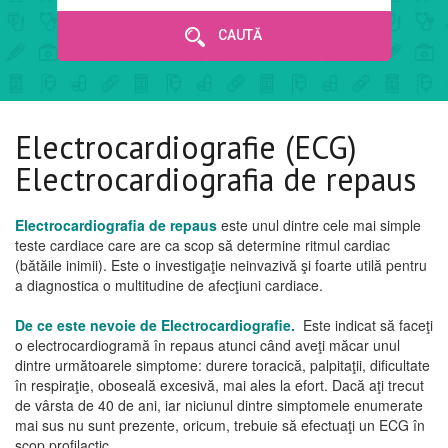
CAUTĂ
Electrocardiografie (ECG)
Electrocardiografia de repaus
Electrocardiografia de repaus
este unul dintre cele mai simple
teste cardiace care are ca scop să determine ritmul cardiac
(bătăile inimii). Este o investigaţie neinvazivă şi foarte utilă pentru
a diagnostica o multitudine de afecţiuni cardiace.
De ce este nevoie de Electrocardiografie.
Este indicat să faceţi
o electrocardiogramă în repaus atunci când aveţi măcar unul
dintre următoarele simptome: durere toracică, palpitaţii, dificultate
în respiraţie, oboseală excesivă, mai ales la efort. Dacă aţi trecut
de vârsta de 40 de ani, iar niciunul dintre simptomele enumerate
mai sus nu sunt prezente, oricum, trebuie să efectuaţi un ECG în
scop profilactic.