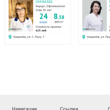
Падука Ала
Хирург, Офтальмолог
Стаж 35 лет
24
8
.58
отзыва
рейтинг
Стоимость приема -
625 лей
Кишинёв, ул. С. Лазо, 7
Кишинёв, ул. Пу
Навигации
Ссылки