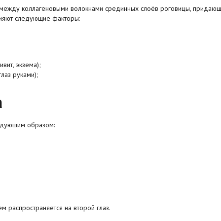
и между коллагеновыми волокнами срединных слоёв роговицы, придающ
влияют следующие факторы:
вит, экзема);
лаз руками);
а
едующим образом:
ем распространяется на второй глаз.