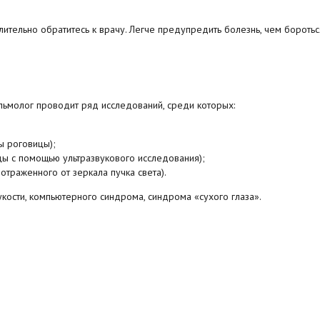
ительно обратитесь к врачу. Легче предупредить болезнь, чем боротьс
альмолог проводит ряд исследований, среди которых:
ы роговицы);
ы с помощью ультразвукового исследования);
траженного от зеркала пучка света).
укости, компьютерного синдрома, синдрома «сухого глаза».