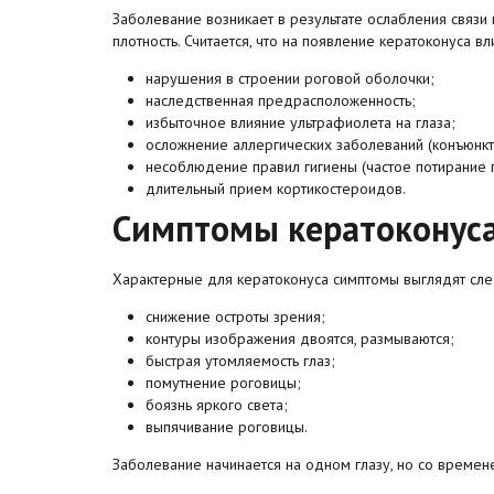
Заболевание возникает в результате ослабления связ
плотность. Считается, что на появление кератоконуса 
нарушения в строении роговой оболочки;
наследственная предрасположенность;
избыточное влияние ультрафиолета на глаза;
осложнение аллергических заболеваний (конъюнкти
несоблюдение правил гигиены (частое потирание г
длительный прием кортикостероидов.
Симптомы кератоконус
Характерные для кератоконуса симптомы выглядят сл
снижение остроты зрения;
контуры изображения двоятся, размываются;
быстрая утомляемость глаз;
помутнение роговицы;
боязнь яркого света;
выпячивание роговицы.
Заболевание начинается на одном глазу, но со времен