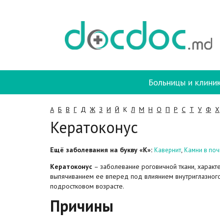
Больницы и клини
А
Б
В
Г
Д
Ж
З
И
Й
К
Л
М
Н
О
П
Р
С
Т
У
Ф
Х
Кератоконус
Ещё заболевания на букву «К»:
,
Кавернит
Камни в поч
Кератоконус
– заболевание роговичной ткани, харак
выпячиванием ее вперед под влиянием внутриглазного
подростковом возрасте.
Причины