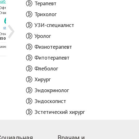
Бабара Стела
Ожован Анатол
Терапевт
Офтальмолог
Офтальмолог
›
Стаж 32 года
Стаж 40 лет
Трихолог
69
7
18
7
.60
.60
УЗИ-специалист
отзывов
рейтинг
отзывов
рейтинг
Стоимость приема -
Стоимость приема -
Уролог
850 лей
510 лей
Физиотерапевт
шкина, 47/1
Кишинёв, ул. Пушкина, 47/1
Фитотерапевт
Флеболог
Хирург
Эндокринолог
Эндоскопист
Эстетический хирург
Социальная
Врачам и