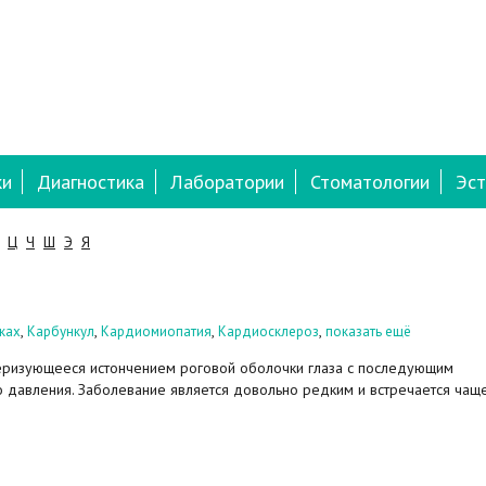
ки
Диагностика
Лаборатории
Стоматологии
Эст
Ц
Ч
Ш
Э
Я
,
,
,
,
ках
Карбункул
Кардиомиопатия
Кардиосклероз
показать ещё
теризующееся истончением роговой оболочки глаза с последующим
 давления. Заболевание является довольно редким и встречается чаще