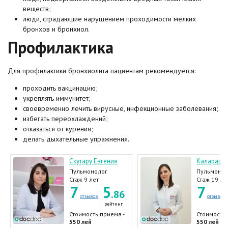
веществ;
люди, страдающие нарушением проходимости мелких
бронхов и бронхиол.
Профилактика
Для профилактики бронхиолита пациентам рекомендуется:
проходить вакцинацию;
укреплять иммунитет;
своевременно лечить вирусные, инфекционные заболевания;
избегать переохлаждений;
отказаться от курения;
делать дыхательные упражнения.
Скутару Евгения
Калараш 
Пульмонолог
Пульмонол
Стаж 9 лет
Стаж 19 ле
7
5
7
.86
отзывов
отзывов
рейтинг
Стоимость приема -
Стоимость 
550 лей
550 лей