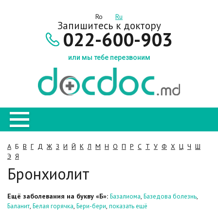
Ro
Ru
Запишитесь к доктору
022-600-903
или мы тебе перезвоним
А
Б
В
Г
Д
Ж
З
И
Й
К
Л
М
Н
О
П
Р
С
Т
У
Ф
Х
Ц
Ч
Ш
Э
Я
Бронхиолит
Ещё заболевания на букву «Б»:
,
,
Базалиома
Базедова болезнь
,
,
,
Баланит
Белая горячка
Бери-бери
показать ещё