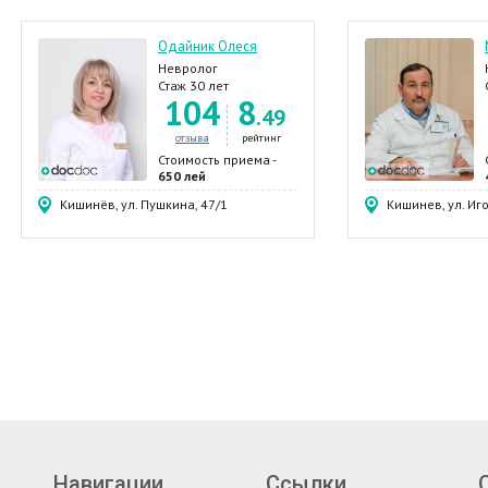
Одайник Олеся
Невролог
Стаж 30 лет
104
8
.49
отзыва
рейтинг
Стоимость приема -
650 лей
Кишинёв, ул. Пушкина, 47/1
Кишинев, ул. Иг
Навигации
Ссылки