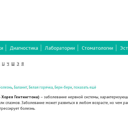
ки
Диагностика
Лаборатории
Стоматологии
Эст
Ц
Ч
Ш
Э
Я
,
,
,
,
болезнь
Баланит
Белая горячка
Бери-бери
показать ещё
ь Хорея Гентингтона)
– заболевание нервной системы, характеризующ
и спазмов. Заболевание может развиться в любом возрасте, но чем р
грессирует болезнь.