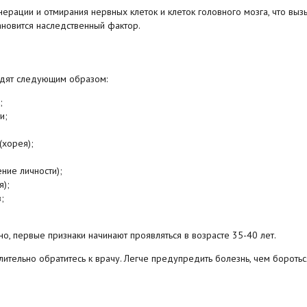
ерации и отмирания нервных клеток и клеток головного мозга, что выз
ановится наследственный фактор.
ядят следующим образом:
;
и;
(хорея);
ение личности);
я);
;
о, первые признаки начинают проявляться в возрасте 35-40 лет.
ительно обратитесь к врачу. Легче предупредить болезнь, чем боротьс