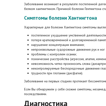
Заболевание возникает в результате постепенной деген
белком хантингтином. Причиной болезни Гентингтона ст
Симптомы болезни Хантингтона
Характерные для болезни Хантингтона симптомы выгл
постепенное ухудшение умственной деятельности
потеря кратковременной и долговременной памят
нарушение концентрации внимания;
непроизвольные судорожные движения рук и ног 
проблемы с контролем осанки;
психические расстройства (агрессия, апатия, измен
невозможность четко произносить слова (дизартри
неконтролируемые беспорядочные движения глаз
трудности при глотании (дисфагия).
Заболевание на первых стадиях протекает бессимптомн
Если Вы обнаружили у себя схожие симптомы, незамедл
последствиями.
Диагностика