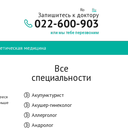
Ro
Ru
Запишитесь к доктору
022-600-903
или мы тебе перезвоним
етическая медицина
Все
специальности
Акупунктурист
ееся
аньше
Акушер-гинеколог
Аллерголог
Андролог