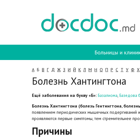
Больницы и клини
А
Б
В
Г
Д
Ж
З
И
Й
К
Л
М
Н
О
П
Р
С
Т
У
Ф
Х
Болезнь Хантингтона
Ещё заболевания на букву «Б»:
,
Базалиома
Базедова 
Болезнь Хантингтона (болезь Гентингтона, болезн
появлением периодических мышечных подергиваний ил
проявляются первые симптомы, тем стремительнее про
Причины