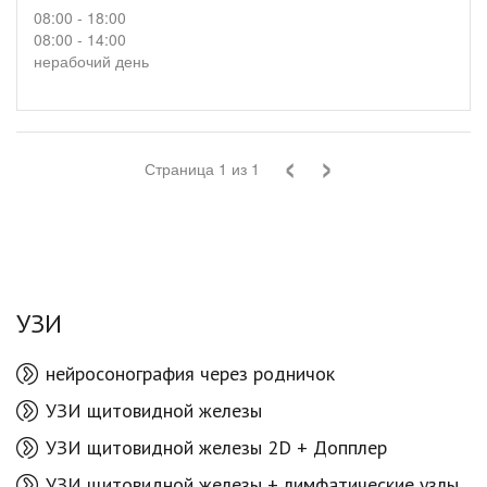
грамотой Управления здравоохранения Молдовы за высокие
08:00 - 18:00
показатели по обслуживанию населения республики.
08:00 - 14:00
Принцип работы врачей Медицинского центра — «Ваше
нерабочий день
здоровье — наша забота». Именно поэтому пациенты
клиники могут быть уверены в качественном обслуживании.
‹
›
Страница
1
из
1
УЗИ
нейросонография через родничок
УЗИ щитовидной железы
УЗИ щитовидной железы 2D + Допплер
УЗИ щитовидной железы + лимфатические узлы