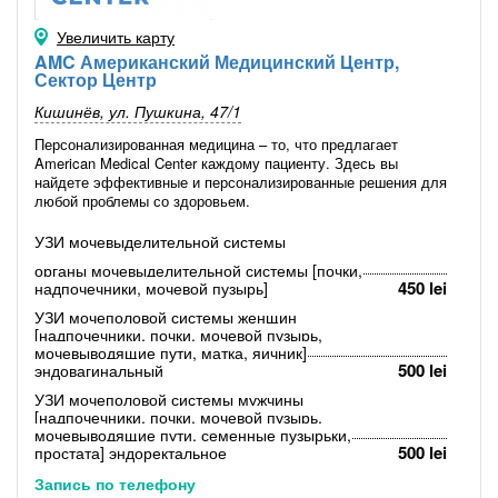
Увеличить карту
AMC Американский Медицинский Центр,
Сектор Центр
Кишинёв, ул. Пушкина, 47/1
Персонализированная медицина – то, что предлагает
American Medical Center каждому пациенту. Здесь вы
найдете эффективные и персонализированные решения для
любой проблемы со здоровьем.
УЗИ мочевыделительной системы
органы мочевыделительной системы [почки,
450 lei
надпочечники, мочевой пузырь]
УЗИ мочеполовой системы женщин
[надпочечники, почки, мочевой пузырь,
мочевыводящие пути, матка, яичник]
500 lei
эндовагинальный
УЗИ мочеполовой системы мужчины
[надпочечники, почки, мочевой пузырь,
мочевыводящие пути, семенные пузырьки,
500 lei
простата] эндоректальное
Запись по телефону