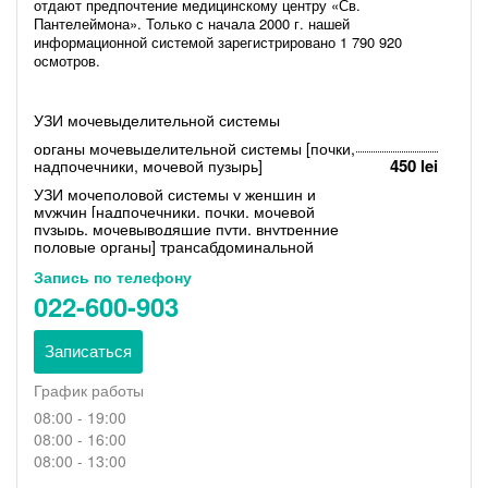
отдают предпочтение медицинскому центру «Св.
Пантелеймона». Только с начала 2000 г. нашей
информационной системой зарегистрировано 1 790 920
осмотров.
Репутация лидера заработана Медицинским центром
благодаря кропотливому каждодневному труду, в основе
УЗИ мочевыделительной системы
работы врачей которого лежат высочайший
органы мочевыделительной системы [почки,
профессионализм и уважение к пациентам.
450 lei
надпочечники, мочевой пузырь]
Спектр услуг нашей клиники без преувеличения является
универсальным: стоматология, терапия, педиатрия,
УЗИ мочеполовой системы у женщин и
ультразвуковая диагностика, урология и гинекология,
мужчин [надпочечники, почки, мочевой
лабораторная диагностика, неврология и психотерапия,
пузырь, мочевыводящие пути, внутренние
отоларингология, кардиология, ревматология, ортопедия и
половые органы] трансабдоминальной
дневной стационар, фиброгастроскопия, колоноскопия,
Запись по телефону
кабинеты врачей семейной медицины и других
022-600-903
специалистов.
Врачи Медицинского центра — это
высококвалифицированные, опытные сотрудники,
Записаться
специалисты вышей категории, кандидаты и доктора
медицинских наук.
График работы
Медцентр может предложить Вам проделать процедуру
08:00 - 19:00
УЗИ, ФГС, электрокардиограмму, массаж, физиолечение,
08:00 - 16:00
гастроскопию, колоноскопию и прочие процедуры.
08:00 - 13:00
Наш процедурный кабинет работает без выходных.