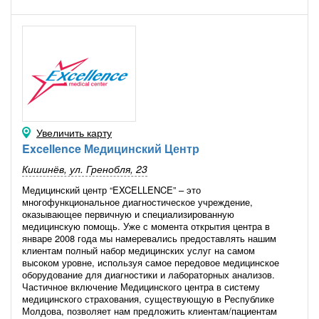
Наши преимущества над конкурентами в том, что мы
выбрали район, удаленный от центра города и других
аналогичных учреждений, установили режим работы «без
выходных» не только для терапевтов, но и других
специалистов.
В наше непростое время каждый второй нуждается в
медицинской помощи в выходные дни или в праздники,
именно тогда, когда другие медицинские учреждения не
работают или расположены далеко от места жительства.
Увеличить карту
Нет необходимости в предварительной записи, пациент
Excellence Медицинский Центр
может получить помощь сразу в момент обращения. Мы
предлагаем для вашего обслуживания современное
Кишинёв, ул. Гренобля, 23
оборудование и методы диагностики, чтобы точно оценить
Медицинский центр “EXCELLENCE” – это
состояние здоровья пациента.
многофункциональное диагностическое учреждение,
оказывающее первичную и специализированную
Мы работаем с квалифицированным старшим, средним и
медицинскую помощь. Уже с момента открытия центра в
младшим медперсоналом, устанавливаем для них
январе 2008 года мы намеревались предоставлять нашим
различные меры поощрения и формы вознаграждения. Мы
клиентам полный набор медицинских услуг на самом
также используем новейшую медицинскую технику и
высоком уровне, используя самое передовое медицинское
лабораторное оборудование. Наши пациенты будут
оборудование для диагностики и лабораторных анализов.
довольны не только качественным обслуживанием, но и
Частичное включение Медицинского центра в систему
комфортными условиями нашей поликлиники, т. к. мы
медицинского страхования, существующую в Республике
уделяем особое внимание дизайну и обстановке в
Молдова, позволяет нам предложить клиентам/пациентам
помещениях поликлиники.