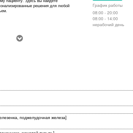
ому пациенту. Здесь вы найдете
График работы
сонализированные решения для любой
ьем.
08:00 - 20:00
08:00 - 14:00
нерабочий день
селезенка, поджелудочная железа]
почечники, мочевой пузырь]