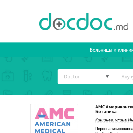
Больницы и клини
AMC Американск
Ботаника
Кишинев, улица И
Персонализированная