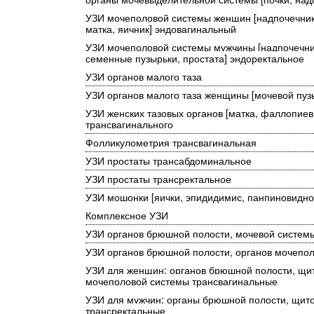
УЗИ мочеполовой системы женщин [надпочечники
матка, яичник] эндовагинальный
УЗИ мочеполовой системы мужчины [надпочечник
семенные пузырьки, простата] эндоректальное
УЗИ органов малого таза
УЗИ органов малого таза женщины [мочевой пуз
УЗИ женских тазовых органов [матка, фаллопиев
трансвагинального
Фолликулометрия трансвагинальная
УЗИ простаты трансабдоминальное
УЗИ простаты трансректальное
УЗИ мошонки [яички, эпидидимис, панпиновидн
Комплексное УЗИ
УЗИ органов брюшной полости, мочевой систе
УЗИ органов брюшной полости, органов мочепо
УЗИ для женщин: органов брюшной полости, щи
мочеполовой системы трансвагинальные
УЗИ для мужчин: органы брюшной полости, щит
трансректальные