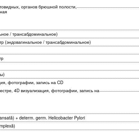
товидных, органов брюшной полости,
ьная
ьное / трансабдоминальное)
тр (эндовагинальное / трансабдоминальное)
стр
цы)
ция, фотографии, запись на CD
естре, 4D визуализация, фотографии, запись на
sată) + determ. germ. Helicobacter Pylori
omplexă)