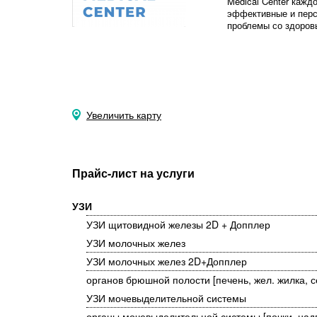
Medical Center кажд
эффективные и пер
проблемы со здоров
Увеличить карту
Прайс-лист на услуги
УЗИ
УЗИ щитовидной железы 2D + Допплер
УЗИ молочных желез
УЗИ молочных желез 2D+Допплер
органов брюшной полости [печень, жел. жилка, 
УЗИ мочевыделительной системы
органы мочевыделительной системы [почки, над