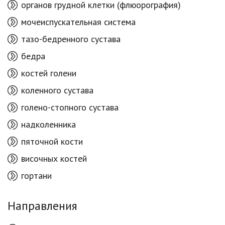
органов грудной клетки (флюорография)
мочеиспускательная система
тазо-бедренного сустава
бедра
костей голени
коленного сустава
голено-стопного сустава
надколенника
пяточной кости
височных костей
гортани
Направления