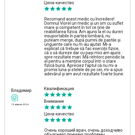
Цена-качество
Recomand acest medic cu încredere!
Domnul Viorel un medic și un om cu suflet
mare și competent în tot ce ține de
reabilitarea fizica. Am ajuns la el cu dureri
insuportabile în partea lombară, nu
puteam merge, după pumni de pastile și
unguente care nu m-au ajutat. Mi-a
explicat că trebuie să fac exerciții fizice,
că o să dureze dar cu pași mici am ajuns
spre rezultate mari. Mă reîntorc periodic la
el pentru a menține corpul într-o stare
fizică bună. Apreciez faptul că nu mi-a
promis luna și stelele de pe cer, mi-a spus
adevărul și am avut rezultate foarte bune.
Квалификация
Владимир
Внимание
19 апреля 2024
Цена-качество
Очень хороший врач, очень доходчиво
объясняет причину проблемы,