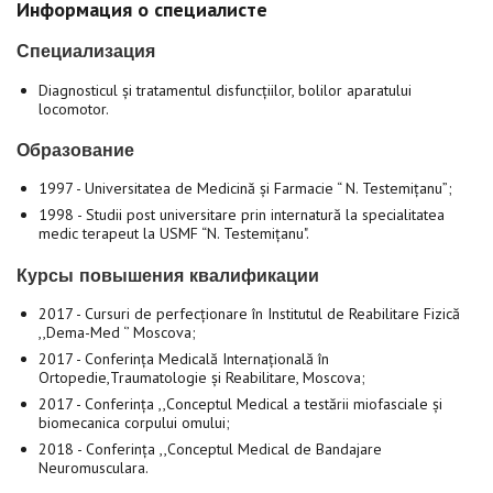
Информация о специалисте
Специализация
Diagnosticul și tratamentul disfuncțiilor, bolilor aparatului
locomotor.
Образование
1997 - Universitatea de Medicină și Farmacie “ N. Testemițanu”;
1998 - Studii post universitare prin internatură la specialitatea
medic terapeut la USMF “N. Testemițanu".
Курсы повышения квалификации
2017 - Cursuri de perfecționare în Institutul de Reabilitare Fizică
,,Dema-Med ‘’ Moscova;
2017 - Conferința Medicală Internațională în
Ortopedie,Traumatologie și Reabilitare, Moscova;
2017 - Conferința ,,Conceptul Medical a testării miofasciale și
biomecanica corpului omului;
2018 - Conferința ,,Conceptul Medical de Bandajare
Neuromusculara.