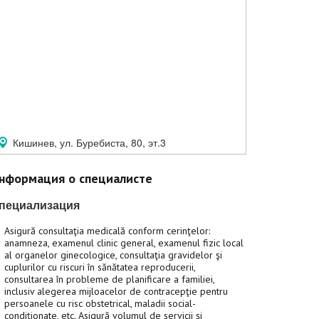
Кишинев, ул. Буребиста, 80, эт.3
нформация о специалисте
пециализация
Asigură consultaţia medicală conform cerinţelor:
anamneza, examenul clinic general, examenul fizic local
al organelor ginecologice, consultaţia gravidelor şi
cuplurilor cu riscuri în sănătatea reproducerii,
consultarea în probleme de planificare a familiei,
inclusiv alegerea mijloacelor de contracepţie pentru
persoanele cu risc obstetrical, maladii social-
condiţionate, etc. Asigură volumul de servicii şi