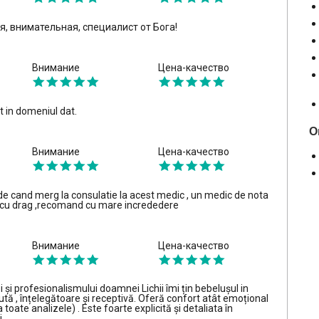
я, внимательная, специалист от Бога!
Внимание
Цена-качество
t in domeniul dat.
О
Внимание
Цена-качество
 cand merg la consulatie la acest medic , un medic de nota
 cu drag ,recomand cu mare incrededere
Внимание
Цена-качество
și profesionalismului doamnei Lichii îmi țin bebelușul in
ută , înțelegătoare și receptivă. Oferă confort atât emoțional
ia toate analizele) . Este foarte explicită și detaliata în
.