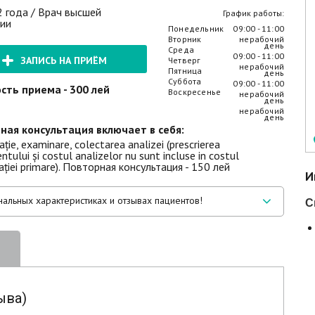
 года / Врач высшей
График работы:
рии
Понедельник
09:00 - 11:00
Вторник
нерабочий
день
Среда
09:00 - 11:00
ЗАПИСЬ НА ПРИЁМ
Четверг
нерабочий
Пятница
день
Суббота
09:00 - 11:00
сть приема - 300 лей
Воскресенье
нерабочий
день
нерабочий
день
ная консультация включает в себя:
ție, examinare, colectarea analizei (prescrierea
tului și costul analizelor nu sunt incluse in costul
ației primare). Повторная консультация - 150 лей
И
альных характеристиках и отзывах пациентов!
С
ыва)