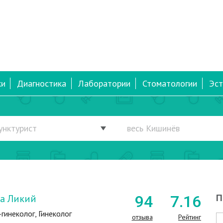
ки
Диагностика
Лаборатории
Стоматологии
Эст
а Ликий
94
7
.16
П
гинеколог, Гинеколог
отзыва
Рейтинг