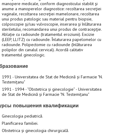
manopere medicale, conform diagnosticului stabilit şi
anume a manoperelor diagnostice: recoltarea secreţiei
vaginale, recoltarea secreţiei mamelonare, recoltarea
unui produs patologic sau material pentru biopsie,
colposcopie şi/sau vulvoscopie, inserarea şi înlăturarea
steriletului, recomandarea unui produs de contracepţie.
Ablație cu radiounde (tratamentul eroziunii). Excizie
(LEEP, LLITZ) cu radiounde. Înlaturarea papelomelor cu
radiounde. Polipectomie cu radiounde (înlăturarea
polipilor din canalul cervical). Acordă calitativ
tratamentul ginecologic.
бразование
1991 - Universitatea de Stat de Medicină și Farmacie "N.
Testemițanu"
1991 - 1994 - ”Obstetrica și ginecologie” - Universitatea
de Stat de Medicină și Farmacie "N. Testemițanu"
урсы повышения квалификации
Ginecologia pediatrică.
Planificarea familiei.
Obstetrica și ginecologia chirurgicală.