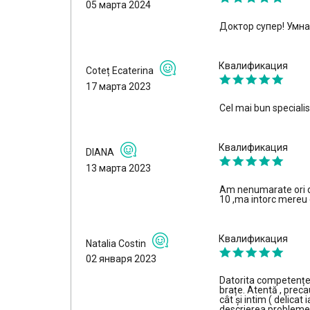
05 марта 2024
Доктор супер! Умна
Квалификация
Coteț Ecaterina
17 марта 2023
Cel mai bun specialis
Квалификация
DIANA
13 марта 2023
Am nenumarate ori de
10 ,ma intorc mereu
Квалификация
Natalia Costin
02 января 2023
Datorita competenței 
brațe. Atentă , preca
cât și intim ( delicat 
descrierea problemei