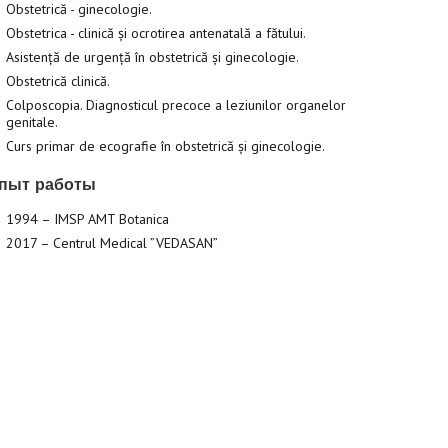
Obstetrică - ginecologie.
Obstetrica - clinică și ocrotirea antenatală a fătului.
Asistență de urgență în obstetrică și ginecologie.
Obstetrică clinică.
Colposcopia. Diagnosticul precoce a leziunilor organelor
genitale.
Curs primar de ecografie în obstetrică și ginecologie.
пыт работы
1994 – IMSP AMT Botanica
2017 – Centrul Medical ”VEDASAN”