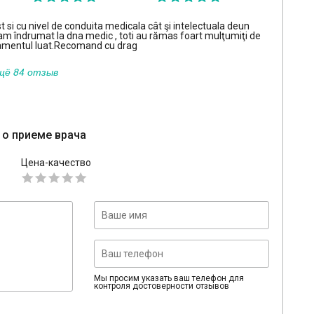
 si cu nivel de conduita medicala cât şi intelectuala deun
şi am îndrumat la dna medic , toti au rămas foart mulţumiţi de
rtamentul luat.Recomand cu drag
щё 84 отзыв
 о приеме врача
Цена-качество
Мы просим указать ваш телефон для
контроля достоверности отзывов