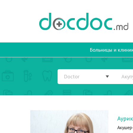
Больницы и клини
Аурик
Акушер-