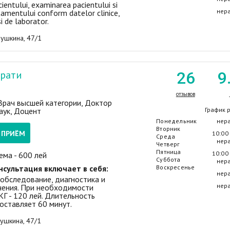
ientului, examinarea pacientului si
нер
tamentului conform datelor clinice,
i de laborator.
Пушкина, 47/1
трати
26
9
отзывов
 Врач высшей категории, Доктор
аук, Доцент
График 
Понедельник
нер
Вторник
А ПРИЁМ
10:00 
Среда
нер
Четверг
Пятница
10:00 
ема - 600 лей
Суббота
нер
нсультация включает в себя:
Воскресенье
нер
 обследование, диагностика и
нер
чения. При необходимости
КГ - 120 лей. Длительность
оставляет 60 минут.
Пушкина, 47/1