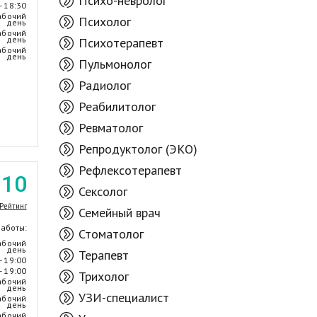
Психо-невролог
- 18:30
абочий
Психолог
день
абочий
день
Психотерапевт
абочий
день
Пульмонолог
Радиолог
Реабилитолог
Ревматолог
Репродуктолог (ЭКО)
Рефлексотерапевт
.10
Сексолог
Рейтинг
Семейный врач
работы:
Стоматолог
абочий
день
Терапевт
- 19:00
- 19:00
Трихолог
абочий
день
УЗИ-специалист
абочий
день
абочий