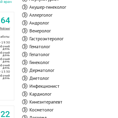
й врач
Акушер-гинеколог
Аллерголог
.64
Андролог
Рейтинг
Венеролог
работы:
Гастроэнтеролог
- 19:30
Гематолог
абочий
день
абочий
Гепатолог
день
абочий
день
Гинеколог
абочий
день
Дерматолог
- 13:30
абочий
Диетолог
день
Инфекционист
Кардиолог
Кинезитерапевт
Косметолог
.22
Логопед