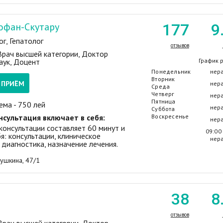
офан-Скутару
177
9
г, Гепатолог
отзывов
 Врач высшей категории, Доктор
аук, Доцент
График 
Понедельник
нер
Вторник
А ПРИЁМ
нер
Среда
Четверг
нер
Пятница
ема - 750 лей
нер
Суббота
нсультация включает в себя:
Воскресенье
нер
консультации составляет 60 минут и
09:00 
я: консультации, клиническое
нер
 диагностика, назначение лечения.
Пушкина, 47/1
38
8
отзывов