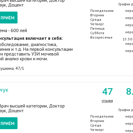
 Врач высшей категории, Доктор
аук, Доцент
График 
Понедельник
нер
Вторник
А ПРИЁМ
нер
Среда
Четверг
нер
Пятница
ема - 600 лей
нер
Суббота
нсультация включает в себя:
Воскресенье
15:30 
обследование, диагностика,
нер
ения и т.д. На первой консультации
нер
н представить УЗИ мочевой
й анализ крови и мочи.
Пушкина, 47/1
чук
47
8
отзывов
 Врач высшей категории, Доктор
аук, Доцент
График 
Понедельник
нер
Вторник
А ПРИЁМ
нер
Среда
Четверг
нер