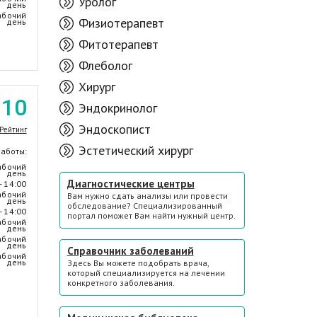
Уролог
день
абочий
Физиотерапевт
день
Фитотерапевт
Флеболог
Хирург
.10
Эндокринолог
Эндоскопист
Рейтинг
Эстетический хирург
работы:
абочий
день
Диагностические центры
- 14:00
абочий
Вам нужно сдать анализы или провести
день
обследование? Специализированный
- 14:00
портал поможет Вам найти нужный центр.
абочий
день
абочий
день
Справочник заболеваний
абочий
день
Здесь Вы можете подобрать врача,
который специализируется на лечении
конкретного заболевания.