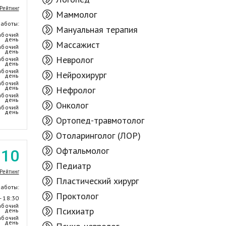
Рейтинг
Маммолог
работы:
Мануальная терапия
абочий
день
Массажист
абочий
день
Невролог
абочий
день
абочий
Нейрохирург
день
абочий
день
Нефролог
абочий
день
Онколог
абочий
день
Ортопед-травмотолог
Отоларинголог (ЛОР)
Офтальмолог
.10
Педиатр
Рейтинг
Пластический хирург
работы:
Проктолог
- 18:30
абочий
Психиатр
день
абочий
день