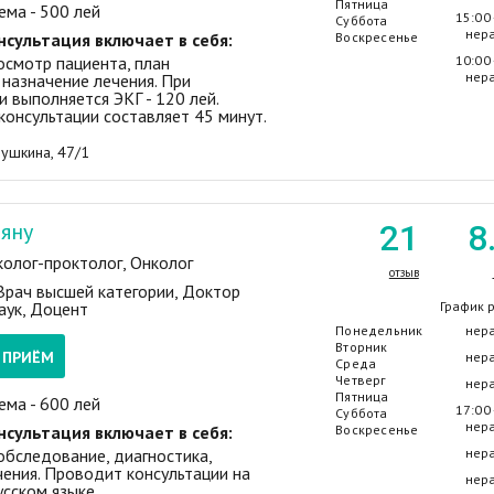
Пятница
ема - 500 лей
15:00 
Суббота
нер
нсультация включает в себя:
Воскресенье
осмотр пациента, план
10:00 
нер
 назначение лечения. При
 выполняется ЭКГ - 120 лей.
консультации составляет 45 минут.
Пушкина, 47/1
яну
21
8
колог-проктолог, Онколог
отзыв
 Врач высшей категории, Доктор
аук, Доцент
График 
Понедельник
нер
Вторник
А ПРИЁМ
нер
Среда
Четверг
нер
Пятница
ема - 600 лей
17:00 
Суббота
нер
нсультация включает в себя:
Воскресенье
обследование, диагностика,
нер
чения. Проводит консультации на
нер
усском языке.