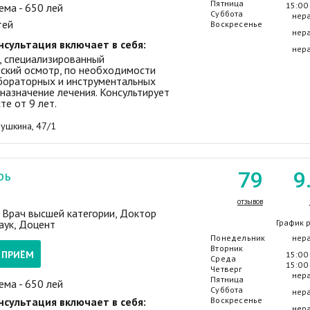
Пятница
15:00 
ема - 650 лей
Суббота
нер
тей
Воскресенье
нер
нсультация включает в себя:
нер
 специализированный
ский осмотр, по необходимости
бораторных и инструментальных
 назначение лечения. Консультирует
те от 9 лет.
Пушкина, 47/1
рь
79
9
отзывов
/ Врач высшей категории, Доктор
аук, Доцент
График 
Понедельник
нер
Вторник
А ПРИЁМ
15:00 
Среда
15:00 
Четверг
нер
Пятница
ема - 650 лей
Суббота
нер
нсультация включает в себя:
Воскресенье
нер