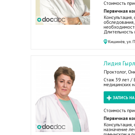
Стоимость при
Первичная ко
Консультация, 
обследования,
необходимости
Длительность 
Кишинёв, ул. 
Лидия Гырл
Проктолог, Он
Стаж 39 лет /
медицинских н
ЗАПИСЬ Н
Стоимость при
Первичная ко
Консультация, 
назначение ле
румынском и р