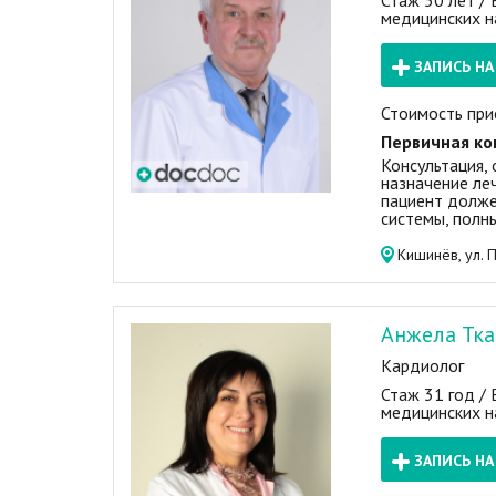
Стаж 50 лет /
медицинских н
ЗАПИСЬ Н
Стоимость при
Первичная ко
Консультация, 
назначение леч
пациент долже
системы, полны
Кишинёв, ул. 
Анжела Тка
Кардиолог
Стаж 31 год /
медицинских н
ЗАПИСЬ Н