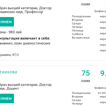
отзывов
 Врач высшей категории, Доктор
ицинских наук, Профессор
График 
Понедельник
нер
Вторник
А ПРИЁМ
нер
Среда
Четверг
нер
Пятница
ема - 980 лей
нер
Суббота
нсультация включает в себя:
Воскресенье
нер
анамнез, план диагностических
нер
нер
Пушкина, 47/1
тникова
75
9
отзывов
 Врач высшей категории, Доктор
аук, Доцент
График 
Понедельник
15:00 
Вторник
нер
А ПРИЁМ
Среда
нер
Четверг