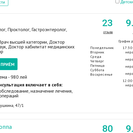
Детски
сти
23
9
ог, Проктолог, Гастроэнтеролог,
отзыва
 Врач высшей категории, Доктор
График 
аук, Доктор хабилитат медицинских
Понедельник
17:30 
ор
Вторник
нер
Среда
нер
Четверг
А ПРИЁМ
Пятница
нер
Суббота
нер
Воскресенье
ема - 980 лей
12:00 
нсультация включает в себя:
нер
 обследование, назначение лечения,
операций
Пушкина, 47/1
оппа
80
9