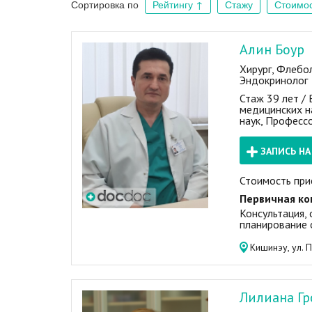
Сортировка по
Рейтингу
↑
Стажу
Стоимо
Алин Боур
Хирург, Флебол
Эндокринолог
Стаж 39 лет /
медицинских н
наук, Професс
ЗАПИСЬ Н
Стоимость при
Первичная ко
Консультация,
планирование 
Кишинэу, ул. 
Лилиана Гр