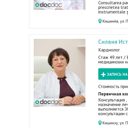
Consultarea pac
prescrietea tra
instrumentale ș
Кишинёв, ул. 
Силвия Ис
Кардиолог
Стаж 49 лет /
медицинских н
ЗАПИСЬ Н
Стоимость при
Первичная ко
Консультация ,
назначение ле
выполняется Э
консультации с
Кишинэу, ул. 