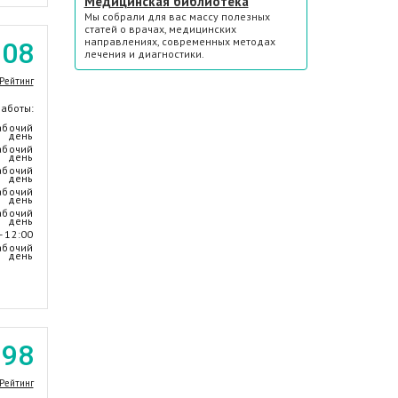
Медицинская библиотека
Мы собрали для вас массу полезных
статей о врачах, медицинских
направлениях, современных методах
.08
лечения и диагностики.
Рейтинг
работы:
абочий
день
абочий
день
абочий
день
абочий
день
абочий
день
- 12:00
абочий
день
.98
Рейтинг